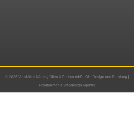
© 2026
Vosskötter Käming Otten & Partner mbB
|
OH! Design und Beratung
|
Pixelharmonie Webdesign Agentur