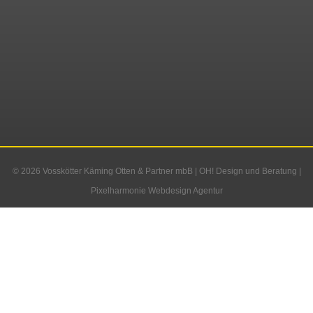
© 2026
Vosskötter Käming Otten & Partner mbB
|
OH! Design und Beratung
|
Pixelharmonie Webdesign Agentur